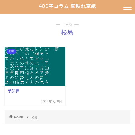
400字コラム 草臥れ草紙
― TAG ―
松島
災害
予知夢
2024年3月8日
HOME
松島