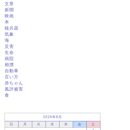
文章
新聞
映画
本
核兵器
気象
海
災害
生命
病院
相撲
自動車
言い方
赤ちゃん
風評被害
食
2026年8月
日
月
火
水
木
金
土