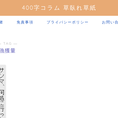
400字コラム 草臥れ草紙
者
免責事項
プライバシーポリシー
お問い
― TAG ―
漁獲量