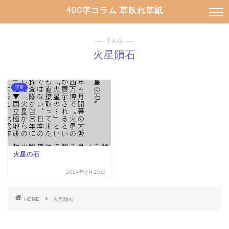
400字コラム 草臥れ草紙
― TAG ―
火星隕石
宇宙
火星の石
2024年9月25日
HOME
火星隕石