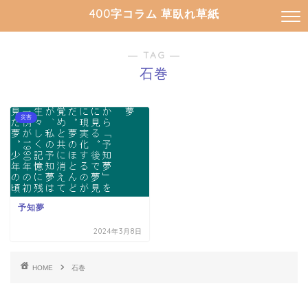
400字コラム 草臥れ草紙
― TAG ―
石巻
災害
予知夢
2024年3月8日
HOME
石巻