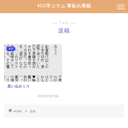
400字コラム 草臥れ草紙
― TAG ―
送稿
新聞
思い込みミス
2022年9月15日
HOME
送稿