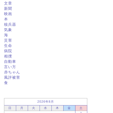
文章
新聞
映画
本
核兵器
気象
海
災害
生命
病院
相撲
自動車
言い方
赤ちゃん
風評被害
食
2026年8月
日
月
火
水
木
金
土