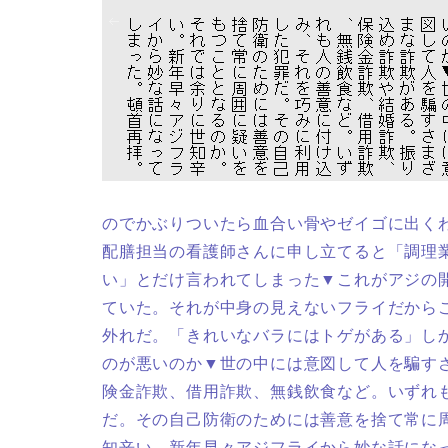
のでかぶりついたら血合い骨やゼイゴに出く
配膳担当の看護師さんに申し立てると「調理
い」とだけ言われてしまった▼これがアジの
ていた。それが中身の見えないフライだから
外れだ。「きれいなバラにはトゲがある」し
のが悪いのか▼世の中には意図して人を騙す
険金詐欺、借用詐欺、無銭飲食など。いずれ
だ。その自己防衛のためには善意を捨て常に
知辛い。新年早々アジフライから妙な話にな