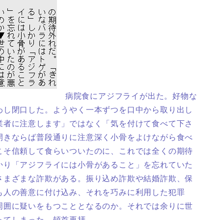
病院食にアジフライが出た。好物な
わし閉口した。ようやく一本ずつを口中から取り出し
業者に注意します」ではなく「気を付けて食べて下さ
開きならば普段通りに注意深く小骨をよけながら食べ
こそ信頼して食らいついたのに、これでは全くの期待
かり「アジフライには小骨があること」を忘れていた
さまざまな詐欺がある。振り込め詐欺や結婚詐欺、保
も人の善意に付け込み、それを巧みに利用した犯罪
周囲に疑いをもつこととなるのか。それでは余りに世
ってしまった。頓首再拝。