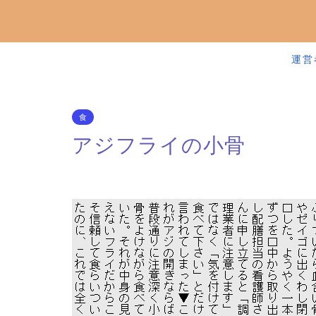
運営
食
アジフライの小骨