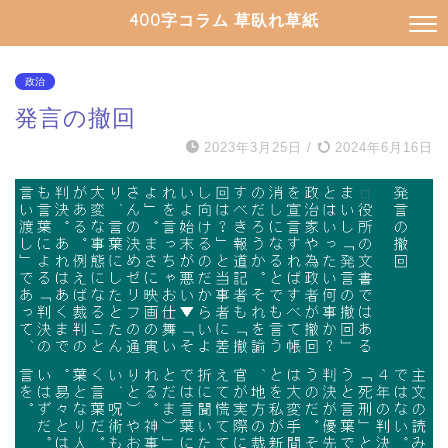
400字コラム 草臥れ草紙
政治
発言の撤回
2023年3月25日
/
2024年6月16日