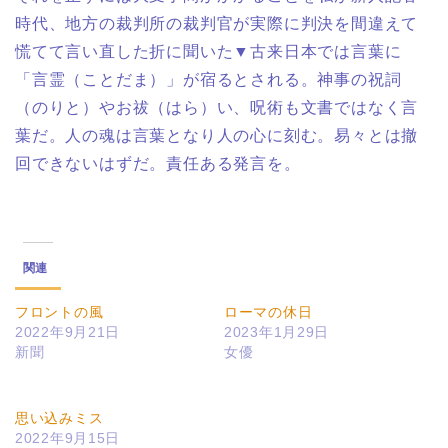
時代、地方の裁判所の裁判官が実際に判決を間違えて
慌てて言い直した折に聞いた▼古来日本では言葉に
「言霊（ことだま）」が宿るとされる。神事の祝詞
（のりと）やお祓（はら）い、呪術も文書ではなく言
葉だ。人の魂は言葉となり人の心に刻む。易々とは撤
回できないはずだ。責任ある発言を。
関連
フロントの風
ローマの休日
2022年9月21日
2023年1月29日
新聞
女優
思い込みミス
2022年9月15日