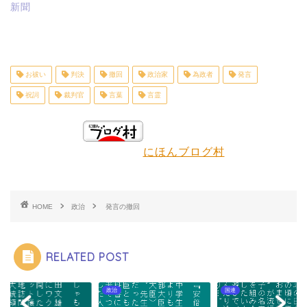
新聞
お祓い
判決
撤回
政治家
為政者
発言
祝詞
裁判官
言葉
言霊
にほんブログ村
HOME
政治
発言の撤回
RELATED POST
政治
国連