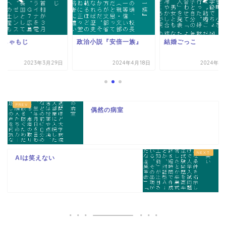
勝しゃもじ
政治小説『安倍一族』
結婚ごっこ
2023年3月29日
2024年4月18日
2024年1
偶然の病室
AIは笑えない