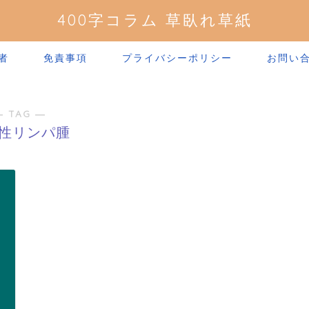
400字コラム 草臥れ草紙
者
免責事項
プライバシーポリシー
お問い
― TAG ―
性リンパ腫