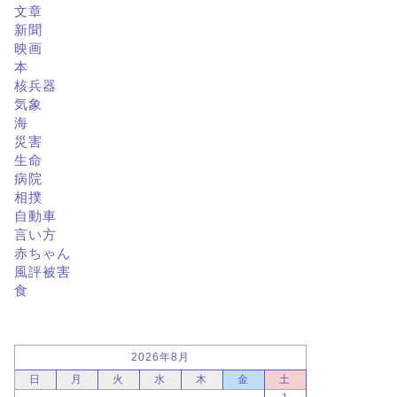
文章
新聞
映画
本
核兵器
気象
海
災害
生命
病院
相撲
自動車
言い方
赤ちゃん
風評被害
食
2026年8月
日
月
火
水
木
金
土