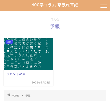
400字コラム 草臥れ草紙
― TAG ―
予報
新聞
フロントの風
2022年9月21日
HOME
予報