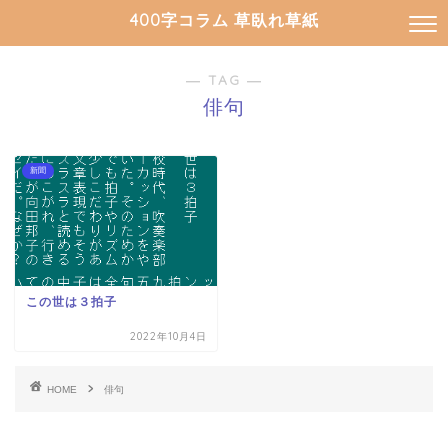
400字コラム 草臥れ草紙
― TAG ―
俳句
新聞
この世は３拍子
2022年10月4日
HOME
俳句