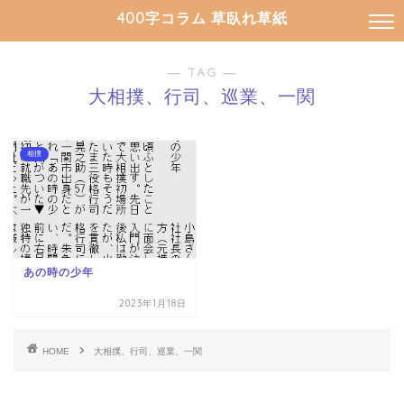
400字コラム 草臥れ草紙
― TAG ―
大相撲、行司、巡業、一関
相撲
あの時の少年
2023年1月18日
HOME
大相撲、行司、巡業、一関