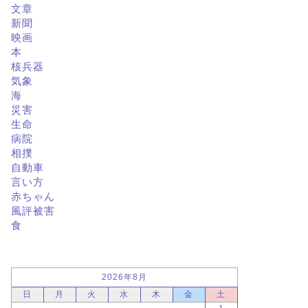
文章
新聞
映画
本
核兵器
気象
海
災害
生命
病院
相撲
自動車
言い方
赤ちゃん
風評被害
食
2026年8月
日
月
火
水
木
金
土