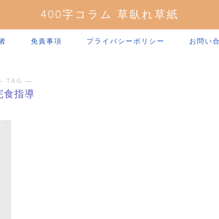
400字コラム 草臥れ草紙
者
免責事項
プライバシーポリシー
お問い
― TAG ―
完食指導