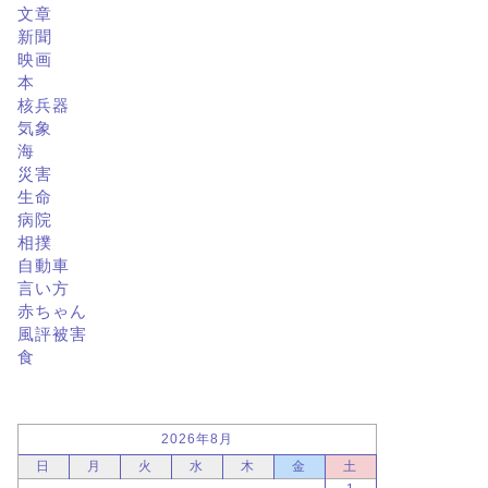
文章
新聞
映画
本
核兵器
気象
海
災害
生命
病院
相撲
自動車
言い方
赤ちゃん
風評被害
食
2026年8月
日
月
火
水
木
金
土