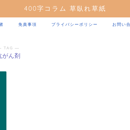
400字コラム 草臥れ草紙
者
免責事項
プライバシーポリシー
お問い
― TAG ―
抗がん剤