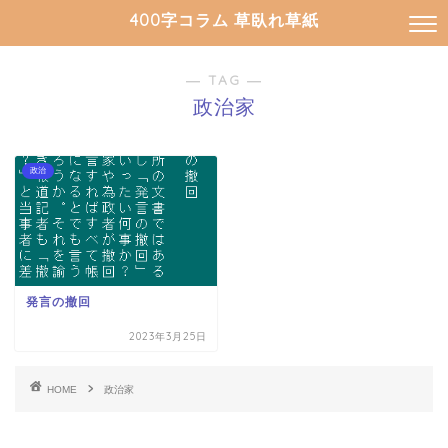
400字コラム 草臥れ草紙
― TAG ―
政治家
政治
発言の撤回
2023年3月25日
HOME
政治家