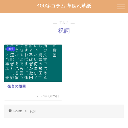
400字コラム 草臥れ草紙
― TAG ―
祝詞
政治
発言の撤回
2023年3月25日
HOME
祝詞