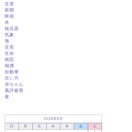
文章
新聞
映画
本
核兵器
気象
海
災害
生命
病院
相撲
自動車
言い方
赤ちゃん
風評被害
食
2026年8月
日
月
火
水
木
金
土