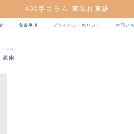
400字コラム 草臥れ草紙
者
免責事項
プライバシーポリシー
お問い
― TAG ―
豪雨